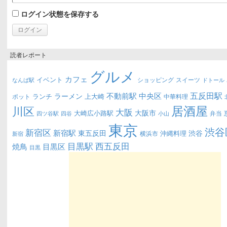
ログイン状態を保存する
読者レポート
グルメ
カフェ
イベント
ショッピング
スイーツ
なんば駅
ドトール
五反田駅
不動前駅
中央区
ラーメン
ランチ
上大崎
ポット
中華料理
居酒屋
川区
大阪
大阪市
大崎広小路駅
弁当
四ツ谷駅
四谷
小山
東京
渋谷
新宿区
新宿駅
東五反田
渋谷
沖縄料理
横浜市
新宿
西五反田
目黒駅
目黒区
焼鳥
目黒