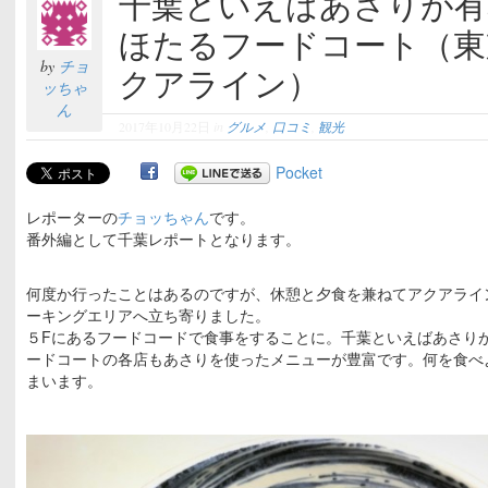
千葉といえばあさりが有
ほたるフードコート（東
by
チョ
クアライン）
ッちゃ
ん
2017年10月22日
in
グルメ
,
口コミ
,
観光
Pocket
レポーターの
チョッちゃん
です。
番外編として千葉レポートとなります。
何度か行ったことはあるのですが、休憩と夕食を兼ねてアクアライ
ーキングエリアへ立ち寄りました。
５Fにあるフードコードで食事をすることに。千葉といえばあさり
ードコートの各店もあさりを使ったメニューが豊富です。何を食べ
まいます。