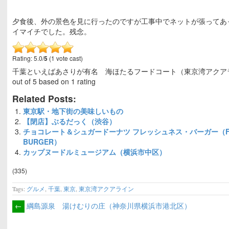
夕食後、外の景色を見に行ったのですが工事中でネットが張ってあ
イマイチでした。残念。
Rating: 5.0/
5
(1 vote cast)
千葉といえばあさりが有名 海ほたるフードコート（東京湾アクア
out of
5
based on
1
rating
Related Posts:
東京駅・地下街の美味しいもの
【閉店】ぶるだっく（渋谷）
チョコレート＆シュガードーナツ フレッシュネス・バーガー（FR
BURGER）
カップヌードルミュージアム（横浜市中区）
(335)
Tags:
グルメ
,
千葉
,
東京
,
東京湾アクアライン
←
綱島源泉 湯けむりの庄（神奈川県横浜市港北区）