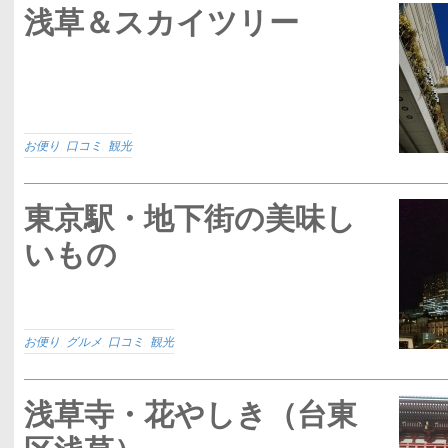
浅草＆スカイツリー
お便り
,
口コミ
,
観光
東京駅・地下街の美味し
いもの
お便り
,
グルメ
,
口コミ
,
観光
浅草寺・花やしき（台東