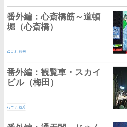
番外編：心斎橋筋～道頓
堀（心斎橋）
口コミ
,
観光
番外編：観覧車・スカイ
ビル（梅田）
口コミ
,
観光