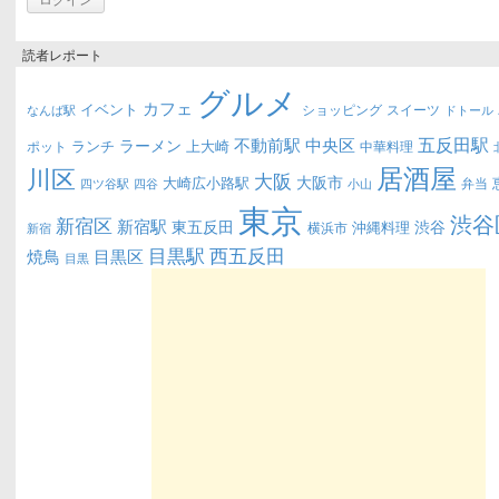
読者レポート
グルメ
カフェ
イベント
ショッピング
スイーツ
なんば駅
ドトール
五反田駅
不動前駅
中央区
ラーメン
ランチ
上大崎
ポット
中華料理
居酒屋
川区
大阪
大阪市
大崎広小路駅
弁当
四ツ谷駅
四谷
小山
東京
渋谷
新宿区
新宿駅
東五反田
渋谷
沖縄料理
横浜市
新宿
西五反田
目黒駅
目黒区
焼鳥
目黒