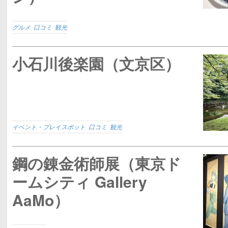
グルメ
,
口コミ
,
観光
小石川後楽園（文京区）
イベント・プレイスポット
,
口コミ
,
観光
鋼の錬金術師展（東京ド
ームシティ Gallery
AaMo）