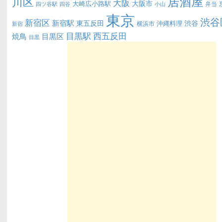
居酒屋
川区
大阪
大阪市
大崎広小路駅
弁当
四ツ谷駅
四谷
小山
東京
渋谷
新宿区
新宿駅
東五反田
渋谷
沖縄料理
横浜市
新宿
西五反田
目黒駅
目黒区
焼鳥
目黒