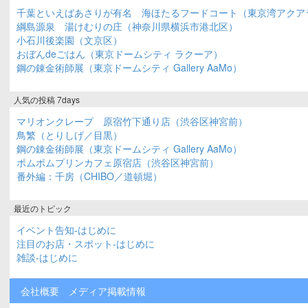
千葉といえばあさりが有名 海ほたるフードコート（東京湾アクア
綱島源泉 湯けむりの庄（神奈川県横浜市港北区）
小石川後楽園（文京区）
おぼんdeごはん（東京ドームシティ ラクーア）
鋼の錬金術師展（東京ドームシティ Gallery AaMo）
人気の投稿 7days
マリオンクレープ 原宿竹下通り店（渋谷区神宮前）
鳥繁（とりしげ／目黒）
鋼の錬金術師展（東京ドームシティ Gallery AaMo）
ポムポムプリンカフェ原宿店（渋谷区神宮前）
番外編：千房（CHIBO／道頓堀）
最近のトピック
イベント告知-はじめに
注目のお店・スポット-はじめに
雑談-はじめに
会社概要
メディア掲載情報