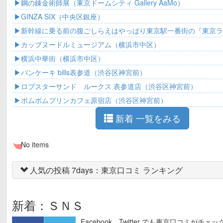
鋼の錬金術師展（東京ドームシティ Gallery AaMo）
GINZA SIX（中央区銀座）
新幹線に乗る前の腹ごしらえはやっぱり東京駅一番街の『東京
ート』でしょ！
カップヌードルミュージアム（横浜市中区）
横浜中華街（横浜市中区）
パンケーキ bills表参道（渋谷区神宮前）
ロブスターサンド ルークス 表参道店（渋谷区神宮前）
ポムポムプリンカフェ原宿店（渋谷区神宮前）
新着 一覧をみる
No items
人気の投稿 7days：東京口コミ ランキング
新着：ＳＮＳ
Facebook、Twitter でも東京口コミがチェ