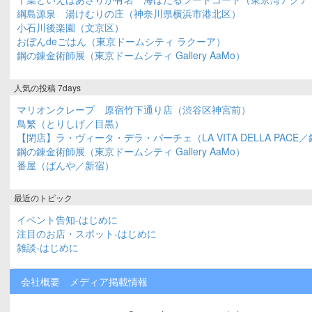
綱島源泉 湯けむりの庄（神奈川県横浜市港北区）
小石川後楽園（文京区）
おぼんdeごはん（東京ドームシティ ラクーア）
鋼の錬金術師展（東京ドームシティ Gallery AaMo）
人気の投稿 7days
マリオンクレープ 原宿竹下通り店（渋谷区神宮前）
鳥繁（とりしげ／目黒）
【閉店】ラ・ヴィータ・デラ・パーチェ（LA VITA DELLA PACE
鋼の錬金術師展（東京ドームシティ Gallery AaMo）
番屋（ばんや／新宿）
最近のトピック
イベント告知-はじめに
注目のお店・スポット-はじめに
雑談-はじめに
会社概要
メディア掲載情報