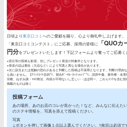
日頃より
東京口コミ
へのご愛顧を賜り、心より御礼申し上げます。
「QUOカ
「東京口コミコンテスト」にご応募、採用の皆様に
円分
をプレゼントいたします！下記フォームより奮ってご応募く
※宣伝等の投稿も歓迎。但しプレゼント発送の対象外となります。
※発送の品は都合（欠品など）により写真と異なる場合があります。
※次に該当または抵触の恐れがあると判断した投稿は不採用となります。判断の理由
も負いません。【ｱﾌｨﾘｴｲﾄ目的*1、競合ﾎﾟｰﾀﾙ･ﾈｯﾄｼｮｯﾌﾟ*1、誹謗中傷、著作権・
宗教、ねずみ講・ﾏﾙﾁ商法、内容が不明ないし乏しい・ほぼ同一、これらﾘﾝｸを含む投稿
掲載のものは除く
投稿フォーム
あの場所、あのお店のコレが良かった！など、みんなに伝えた
のステキ情報を、写真を添えて投稿ください。
写真
↓ボタンを押して画像１点以上選んでください。1枚目は必須で