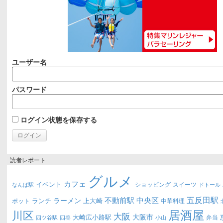
ユーザー名
パスワード
ログイン状態を保存する
読者レポート
グルメ
カフェ
イベント
ショッピング
スイーツ
なんば駅
ドトール
五反田駅
不動前駅
中央区
ラーメン
ランチ
上大崎
ポット
中華料理
居酒屋
川区
大阪
大阪市
大崎広小路駅
弁当
四ツ谷駅
四谷
小山