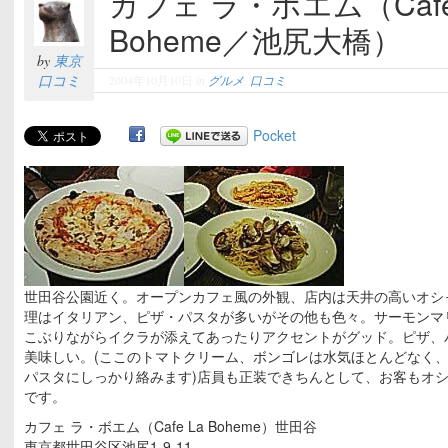
カフェ ラ・ボエム（Cafe
Boheme／池尻大橋）
by
東京
口コミ
2004年10月10日
in
グルメ
,
口コミ
Pocket
世田谷公園近く。オープンカフェ風の外観、店内は天井の高いオシ
理はイタリアン、ピザ・パスタが多いがその他も色々。サーモンマ
こぶりながらイクラが添えてあったりアクセントがグッド。ピザ、
美味しい。(ここのトマトクリーム、ボンゴレは水気ほとんどなく
パスタにしっかり絡みます)店員も正装できちんとして、お客もオ
です。
カフェ ラ・ボエム（Cafe La Boheme）世田谷
東京都世田谷区池尻1-9-11