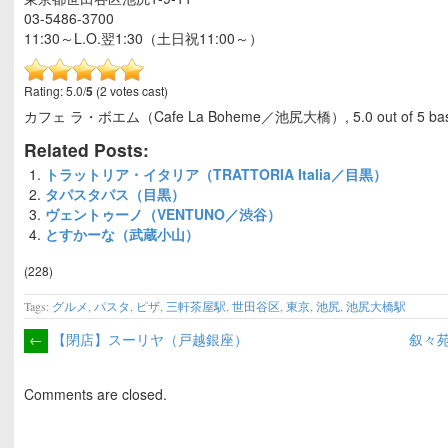
03-5486-3700
11:30～L.O.翌1:30（土日祝11:00～）
Rating: 5.0/
5
(2 votes cast)
カフェ ラ・ボエム（Cafe La Boheme／池尻大橋）
,
5.0
out of
5
ba
Related Posts:
トラットリア・イタリア（TRATTORIA Italia／目黒）
タパスタパス（目黒）
ヴェントゥーノ（VENTUNO／渋谷）
とすかーな（武蔵小山）
(228)
Tags:
グルメ
,
パスタ
,
ピザ
,
三軒茶屋駅
,
世田谷区
,
東京
,
池尻
,
池尻大橋駅
←
【閉店】スーリヤ（戸越銀座）
叙々
Comments are closed.