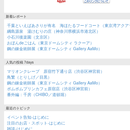
新着レポート
千葉といえばあさりが有名 海ほたるフードコート（東京湾アクア
綱島源泉 湯けむりの庄（神奈川県横浜市港北区）
小石川後楽園（文京区）
おぼんdeごはん（東京ドームシティ ラクーア）
鋼の錬金術師展（東京ドームシティ Gallery AaMo）
人気の投稿 7days
マリオンクレープ 原宿竹下通り店（渋谷区神宮前）
鳥繁（とりしげ／目黒）
鋼の錬金術師展（東京ドームシティ Gallery AaMo）
ポムポムプリンカフェ原宿店（渋谷区神宮前）
番外編：千房（CHIBO／道頓堀）
最近のトピック
イベント告知-はじめに
注目のお店・スポット-はじめに
雑談-はじめに