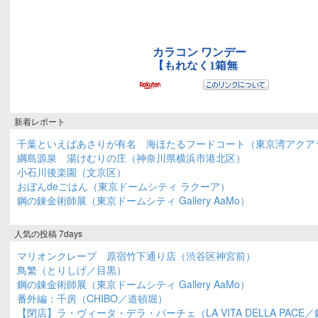
新着レポート
千葉といえばあさりが有名 海ほたるフードコート（東京湾アクア
綱島源泉 湯けむりの庄（神奈川県横浜市港北区）
小石川後楽園（文京区）
おぼんdeごはん（東京ドームシティ ラクーア）
鋼の錬金術師展（東京ドームシティ Gallery AaMo）
人気の投稿 7days
マリオンクレープ 原宿竹下通り店（渋谷区神宮前）
鳥繁（とりしげ／目黒）
鋼の錬金術師展（東京ドームシティ Gallery AaMo）
番外編：千房（CHIBO／道頓堀）
【閉店】ラ・ヴィータ・デラ・パーチェ（LA VITA DELLA PACE