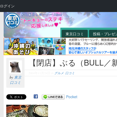
ログイン
東京口コミ
投稿・プレゼ
【閉店】ぶる（BULL／
2004年11月24日
in
グルメ
,
口コミ
by
東京
口コミ
Pocket