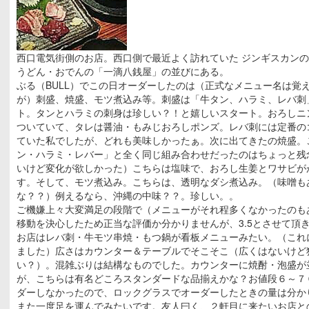
西口電気街側のお店。西口側で最近よく訪れていた ジンギスカン
うどん・おでんの「一滴八銭屋」の並びにある。
ぶる（BULL）でこの日オーダーしたのは（正式なメニュー名は覚
が）刺盛、焼盛、モツ煮込み等。刺盛は「牛タン、ハラミ、レバ刺
ト。タンとハラミの刺身は珍しい？！と嬉しいスタート。おろしニ
ついていて、タレは醤油・もみじおろしポンズ。レバ刺には定番の
ていた私でしたが、どれも美味しかったぁ。次に出てきたの焼盛。
ン・ハラミ・レバー」と全く同じ組み合わせだったのはちょっと残
いけど変化が欲しかった）こちらは塩味で、おろし生姜とワサビが
す。そして、モツ煮込み。こちらは、透明なダシ煮込み。（味噌も
な？？）例えるなら、沖縄の中味？？。珍しい。。
ご機嫌上々大変満足の段階で（メニューがそれ程多くなかったのも
移動を決心したため正当な評価か分かりませんが、3.5とさせて頂
お店はレバ刺・牛モツ串焼・もつ鍋が看板メニューみたい。（これ
ました）広さはカウンター＆テーブルでそこそこ（広くはないけど
い？）。混雑ぶりは結構なものでした。カウンターに焼酎・泡盛が
が、こちらは有名どころスタンダードな品揃えかな？お値段６～７
ダーしなかったので、ロックグラスでオーダーしたときの量は分か
また一度足を運んでみたいです。友人曰く、２軒目に来たいお店と