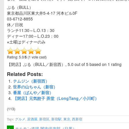
ぶる（BULL）
東京都品川区東大井5-4-17 河本ビル3F
03-6712-8855
休／日祝
ランチ11:30～L.O.13：30
ディナー17:00～L.O.23：00
※土曜はディナーのみ
Rating: 5.0/
5
(1 vote cast)
【閉店】ぶる（BULL／新宿西）
,
5.0
out of
5
based on
1
rating
Related Posts:
テムジン（新宿西）
世界の山ちゃん（新宿）
番屋（ばんや／新宿）
【閉店】元気餃子 弄堂（LongTang／小川町）
(113)
Tags:
グルメ
,
居酒屋
,
新宿区
,
新宿駅
,
東京
,
西新宿
←
ホルモン道場 闇市倶楽部（目黒）