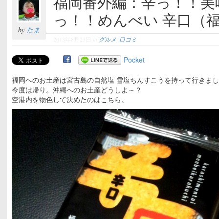
福岡番外編：辛っ！！美
っ！！めんべい 辛口（
by
たま
2013年8月23日
in
グルメ
,
口コミ
Pocket
福岡へのお土産は宮古島の自然塩 雪塩ちんすこうを持って行きま
今度は帰り。沖縄へのお土産どうしよ～？
空港内を物色して決めたのはこちら。