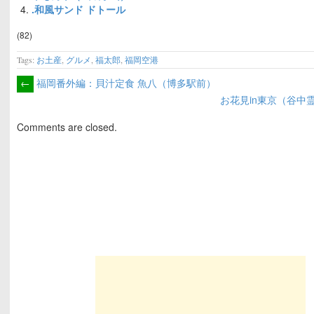
.和風サンド ドトール
(82)
Tags:
お土産
,
グルメ
,
福太郎
,
福岡空港
←
福岡番外編：貝汁定食 魚八（博多駅前）
お花見in東京（谷中
Comments are closed.