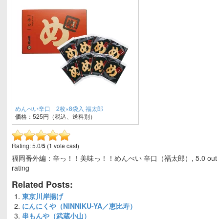
めんべい辛口 2枚×8袋入 福太郎
価格：525円（税込、送料別）
Rating: 5.0/
5
(1 vote cast)
福岡番外編：辛っ！！美味っ！！めんべい 辛口（福太郎）
,
5.0
out
rating
Related Posts:
東京川岸揚げ
にんにくや（NINNIKU-YA／恵比寿）
串もんや（武蔵小山）