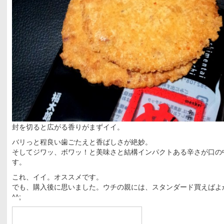
封を切ると広がる香りがまずイイ。
バリっと程良い歯ごたえと香ばしさが絶妙。
そしてジワッ、ボワッ！と美味さと結構インパクトある辛さが口の
す。
これ、イイ。オススメです。
でも、購入後に思いました。ウチの親には、スタンダード買えばよ
^^;