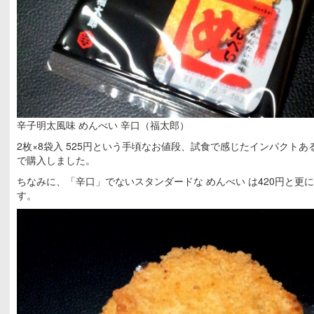
辛子明太風味 めんべい 辛口（福太郎）
2枚×8袋入 525円という手頃なお値段、試食で感じたインパクト
で購入しました。
ちなみに、「辛口」でないスタンダードな めんべい は420円と更
す。